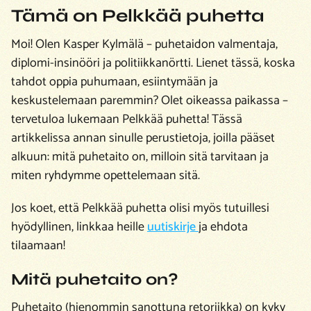
Tämä on Pelkkää puhetta
Moi! Olen Kasper Kylmälä – puhetaidon valmentaja,
diplomi-insinööri ja politiikkanörtti. Lienet tässä, koska
tahdot oppia puhumaan, esiintymään ja
keskustelemaan paremmin? Olet oikeassa paikassa –
tervetuloa lukemaan Pelkkää puhetta! Tässä
artikkelissa annan sinulle perustietoja, joilla pääset
alkuun: mitä puhetaito on, milloin sitä tarvitaan ja
miten ryhdymme opettelemaan sitä.
Jos koet, että Pelkkää puhetta olisi myös tutuillesi
hyödyllinen, linkkaa heille
uutiskirje
ja ehdota
tilaamaan!
Mitä puhetaito on?
Puhetaito (hienommin sanottuna retoriikka) on kyky