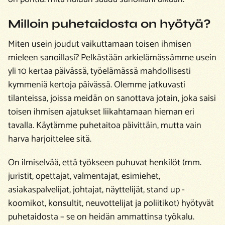
Milloin puhetaidosta on hyötyä?
Miten usein joudut vaikuttamaan toisen ihmisen
mieleen sanoillasi? Pelkästään arkielämässämme usein
yli 10 kertaa päivässä, työelämässä mahdollisesti
kymmeniä kertoja päivässä. Olemme jatkuvasti
tilanteissa, joissa meidän on sanottava jotain, joka saisi
toisen ihmisen ajatukset liikahtamaan hieman eri
tavalla. Käytämme puhetaitoa päivittäin, mutta vain
harva harjoittelee sitä.
On ilmiselvää, että työkseen puhuvat henkilöt (mm.
juristit, opettajat, valmentajat, esimiehet,
asiakaspalvelijat, johtajat, näyttelijät, stand up -
koomikot, konsultit, neuvottelijat ja poliitikot) hyötyvät
puhetaidosta – se on heidän ammattinsa työkalu.