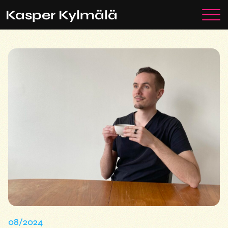
Siirry
Ota yhteyttä
Kasper Kylmälä
sisältöön
08/2024