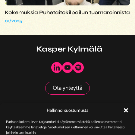
Kokemuksia Puhetaitokilpailun tuomaroinnista
01/2025
Kasper Kylmälä
Ota yhteyttä
Hallinnoi suostumusta
Yhteistyössä
Parhaan kokemuksen tarjoamiseksi käytämme evästeitä, tallentaaksemme tai
käyttääksemme laitetietoja. Suostumuksen kieltäminen voi vaikuttaa haitallisesti
joihinkin toimintoihin.