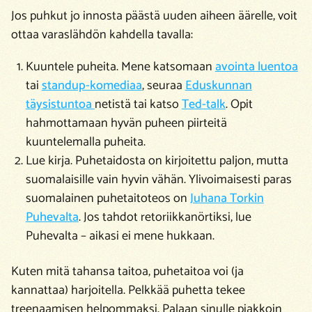
Jos puhkut jo innosta päästä uuden aiheen äärelle, voit
ottaa varaslähdön kahdella tavalla:
Kuuntele puheita. Mene katsomaan
avointa luentoa
tai
standup-komediaa
, seuraa
Eduskunnan
täysistuntoa
netistä tai katso
Ted-talk
. Opit
hahmottamaan hyvän puheen piirteitä
kuuntelemalla puheita.
Lue kirja. Puhetaidosta on kirjoitettu paljon, mutta
suomalaisille vain hyvin vähän. Ylivoimaisesti paras
suomalainen puhetaitoteos on
Juhana Torkin
Puhevalta
. Jos tahdot retoriikkanörtiksi, lue
Puhevalta – aikasi ei mene hukkaan.
Kuten mitä tahansa taitoa, puhetaitoa voi (ja
kannattaa) harjoitella. Pelkkää puhetta tekee
treenaamisen helpommaksi. Palaan sinulle piakkoin