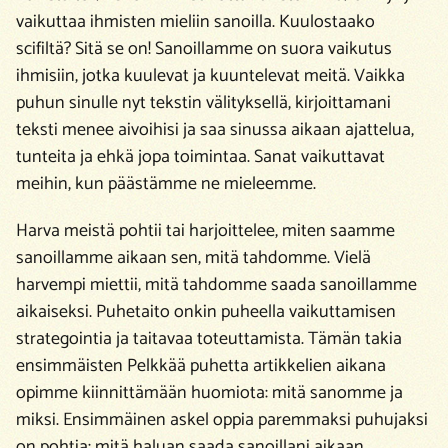
vaikuttaa ihmisten mieliin sanoilla. Kuulostaako
scifiltä? Sitä se on! Sanoillamme on suora vaikutus
ihmisiin, jotka kuulevat ja kuuntelevat meitä. Vaikka
puhun sinulle nyt tekstin välityksellä, kirjoittamani
teksti menee aivoihisi ja saa sinussa aikaan ajattelua,
tunteita ja ehkä jopa toimintaa. Sanat vaikuttavat
meihin, kun päästämme ne mieleemme.
Harva meistä pohtii tai harjoittelee, miten saamme
sanoillamme aikaan sen, mitä tahdomme. Vielä
harvempi miettii, mitä tahdomme saada sanoillamme
aikaiseksi. Puhetaito onkin puheella vaikuttamisen
strategointia
ja taitavaa toteuttamista. Tämän takia
ensimmäisten Pelkkää puhetta artikkelien aikana
opimme kiinnittämään huomiota: mitä sanomme ja
miksi. Ensimmäinen askel oppia paremmaksi puhujaksi
on pohtia: mitä haluan saada sanoillani aikaan.