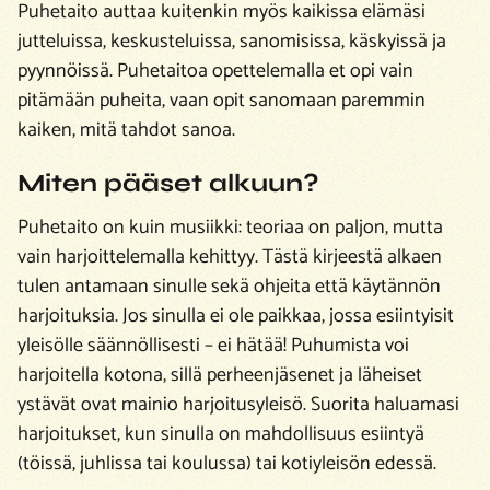
Puhetaito auttaa kuitenkin myös kaikissa elämäsi
jutteluissa, keskusteluissa, sanomisissa, käskyissä ja
pyynnöissä. Puhetaitoa opettelemalla et opi vain
pitämään puheita, vaan opit sanomaan paremmin
kaiken, mitä tahdot sanoa.
Miten pääset alkuun?
Puhetaito on kuin musiikki: teoriaa on paljon, mutta
vain harjoittelemalla kehittyy. Tästä kirjeestä alkaen
tulen antamaan sinulle sekä ohjeita että käytännön
harjoituksia. Jos sinulla ei ole paikkaa, jossa esiintyisit
yleisölle säännöllisesti – ei hätää! Puhumista voi
harjoitella kotona, sillä perheenjäsenet ja läheiset
ystävät ovat mainio harjoitusyleisö. Suorita haluamasi
harjoitukset, kun sinulla on mahdollisuus esiintyä
(töissä, juhlissa tai koulussa) tai kotiyleisön edessä.