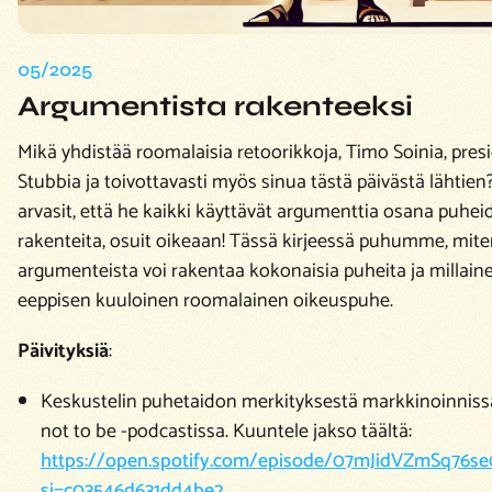
05/2025
Argumentista rakenteeksi
Mikä yhdistää roomalaisia retoorikkoja, Timo Soinia, presi
Stubbia ja toivottavasti myös sinua tästä päivästä lähtien?
arvasit, että
he kaikki käyttävät argumenttia osana puhei
rakenteita
, osuit oikeaan! Tässä kirjeessä puhumme, mit
argumenteista voi rakentaa kokonaisia puheita ja millain
eeppisen kuuloinen
roomalainen oikeuspuhe
.
Päivityksiä
:
Keskustelin puhetaidon merkityksestä markkinoinniss
not to be -podcastissa. Kuuntele jakso täältä:
https://open.spotify.com/episode/07mJidVZmSq76
si=c03546d631dd4be2