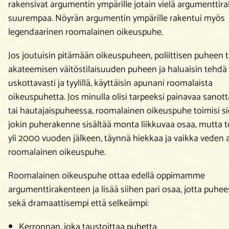
rakensivat argumentin ympärille jotain vielä argumenttir
suurempaa. Nöyrän argumentin ympärille rakentui myös
legendaarinen roomalainen oikeuspuhe.
Jos joutuisin pitämään oikeuspuheen, poliittisen puheen t
akateemisen väitöstilaisuuden puheen ja haluaisin tehdä
uskottavasti ja tyylillä, käyttäisin apunani roomalaista
oikeuspuhetta. Jos minulla olisi tarpeeksi painavaa sanot
tai hautajaispuheessa, roomalainen oikeuspuhe toimisi sie
jokin puherakenne sisältää monta liikkuvaa osaa, mutta toi
yli 2000 vuoden jälkeen, täynnä hiekkaa ja vaikka veden a
roomalainen oikeuspuhe.
Roomalainen oikeuspuhe ottaa edellä oppimamme
argumenttirakenteen ja lisää siihen pari osaa, jotta puhee
sekä dramaattisempi että selkeämpi:
Kerronnan, joka taustoittaa puhetta