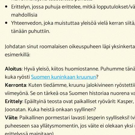
Erittelyn, jossa puhuja erittelee, mitkä lopputulokset/vä
mahdollisia
Yhteenvedon, joka muistuttaa yleisöä vielä kerran siitä
tänään puhuttiin.
Johdatan sinut roomalaisen oikeuspuheen läpi yksinkertai
esimerkillä:
Aloitus
:
Hyvä yleisö, kiitos huomiostanne. Puhumme tänää
kuka ryösti
Suomen kuninkaan kruunun
?
Kerronta
:
Kuten tiedämme, kruunu jalokivineen ryöstetti
viimeyönä. Se on tärkeä osa Suomen historiaa nuorena va
Erittely
:
Epäiltyinä teosta ovat paikalliset ryövärit: Kasper,
Joonatan. Kuka heistä onkaan syyllinen?
Väite
:
Paikallinen pormestari lavasti Jesperin syylliseksi!
(v
puheeseen saa yllätysmomentin, jos väite ei olekaan yksi n
erittelyssä mainitaan)