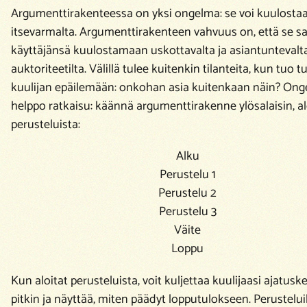
Argumenttirakenteessa on yksi ongelma: se voi kuulostaa 
itsevarmalta. Argumenttirakenteen vahvuus on, että se s
käyttäjänsä kuulostamaan uskottavalta ja asiantuntevalt
auktoriteetilta. Välillä tulee kuitenkin tilanteita, kun tuo 
kuulijan epäilemään:
onkohan asia kuitenkaan näin?
Onge
helppo ratkaisu: käännä argumenttirakenne ylösalaisin, al
perusteluista:
Alku
Perustelu 1
Perustelu 2
Perustelu 3
Väite
Loppu
Kun aloitat perusteluista, voit kuljettaa kuulijaasi ajatuske
pitkin ja näyttää, miten päädyt lopputulokseen. Perustelui