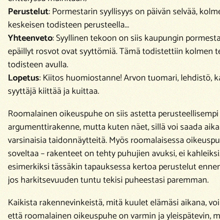
Perustelut
:
Pormestarin syyllisyys on päivän selvää, kolm
keskeisen todisteen perusteella.
..
Yhteenveto
:
Syyllinen tekoon on siis kaupungin pormestar
epäillyt rosvot ovat syyttömiä. Tämä todistettiin kolmen 
todisteen avulla.
Lopetus
:
Kiitos huomiostanne! Arvon tuomari, lehdistö, k
syyttäjä kiittää ja kuittaa.
Roomalainen oikeuspuhe on siis astetta perusteellisempi
argumenttirakenne, mutta kuten näet, sillä voi saada aik
varsinaisia taidonnäytteitä. Myös roomalaisessa oikeusp
soveltaa – rakenteet on tehty puhujien avuksi, ei kahleiksi
esimerkiksi tässäkin tapauksessa kertoa perustelut ennen 
jos harkitsevuuden tuntu tekisi puheestasi paremman.
Kaikista rakennevinkeistä, mitä kuulet elämäsi aikana, voi
että roomalainen oikeuspuhe on varmin ja yleispätevin, mi