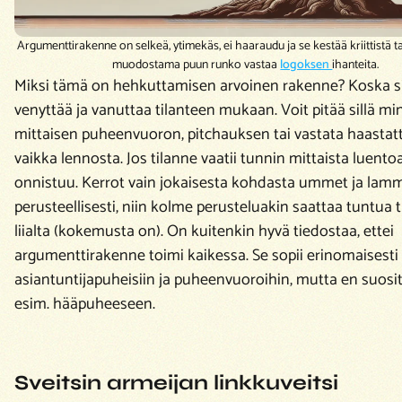
Argumenttirakenne on selkeä, ytimekäs, ei haaraudu ja se kestää kriittistä t
muodostama puun runko vastaa
logoksen
ihanteita.
Miksi tämä on hehkuttamisen arvoinen rakenne? Koska si
venyttää ja vanuttaa tilanteen mukaan. Voit pitää sillä mi
mittaisen puheenvuoron, pitchauksen tai vastata haastat
vaikka lennosta. Jos tilanne vaatii tunnin mittaista luentoa
onnistuu. Kerrot vain jokaisesta kohdasta ummet ja lamm
perusteellisesti, niin kolme perusteluakin saattaa tuntua t
liialta (kokemusta on). On kuitenkin hyvä tiedostaa, ettei
argumenttirakenne toimi kaikessa. Se sopii erinomaisesti
asiantuntijapuheisiin ja puheenvuoroihin, mutta en suosit
esim. hääpuheeseen.
Sveitsin armeijan linkkuveitsi