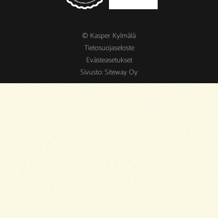
© Kasper Kylmälä
Tietosuojaseloste
Evästeasetukset
Sivusto:
Siteway Oy