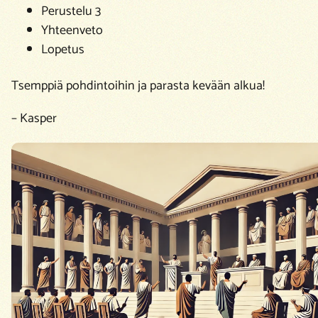
Perustelu 3
Yhteenveto
Lopetus
Tsemppiä pohdintoihin ja parasta kevään alkua!
–
Kasper