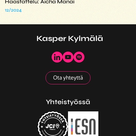
Haastattelu: Aicha Manai
12/2024
Kasper Kylmälä
Ota yhteyttä
Yhteistyössä