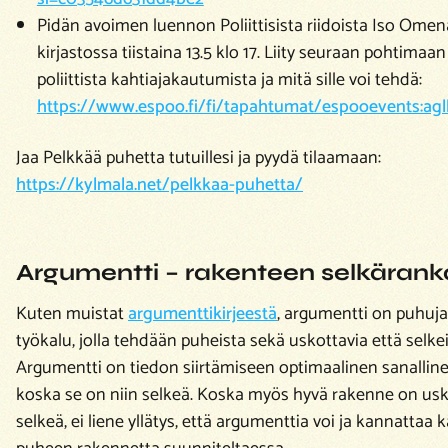
Pidän avoimen luennon Poliittisista riidoista Iso Ome
kirjastossa tiistaina 13.5 klo 17. Liity seuraan pohtima
poliittista kahtiajakautumista ja mitä sille voi tehdä:
https://www.espoo.fi/fi/tapahtumat/espooevents:ag
Jaa Pelkkää puhetta tutuillesi ja pyydä tilaamaan:
https://kylmala.net/pelkkaa-puhetta/
Argumentti – rakenteen selkärank
Kuten muistat
argumenttikirjeestä
, argumentti on puhuja
työkalu, jolla tehdään puheista sekä uskottavia että selkei
Argumentti on tiedon siirtämiseen optimaalinen sanalline
koska se on niin selkeä. Koska myös hyvä rakenne on usk
selkeä, ei liene yllätys, että argumenttia voi ja kannattaa 