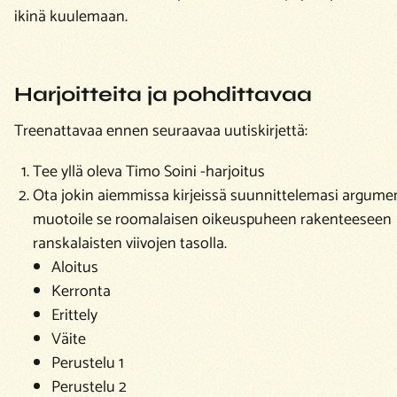
ikinä kuulemaan.
Harjoitteita ja pohdittavaa
Treenattavaa ennen seuraavaa uutiskirjettä:
Tee yllä oleva Timo Soini -harjoitus
Ota jokin aiemmissa kirjeissä suunnittelemasi argumen
muotoile se roomalaisen oikeuspuheen rakenteeseen
ranskalaisten viivojen tasolla.
Aloitus
Kerronta
Erittely
Väite
Perustelu 1
Perustelu 2