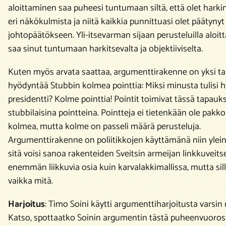
aloittaminen saa puheesi tuntumaan siltä, että olet harki
eri näkökulmista ja niitä kaikkia punnittuasi olet päätynyt
johtopäätökseen. Yli-itsevarman sijaan perusteluilla aloi
saa sinut tuntumaan harkitsevalta ja objektiiviselta.
Kuten myös arvata saattaa, argumenttirakenne on yksi t
hyödyntää Stubbin kolmea pointtia:
Miksi minusta tulisi 
presidentti? Kolme pointtia!
Pointit toimivat tässä tapauk
stubbilaisina pointteina. Pointteja ei tietenkään ole pakko 
kolmea, mutta kolme on passeli määrä perusteluja.
Argumenttirakenne on poliitikkojen käyttämänä niin ylein
sitä voisi sanoa rakenteiden Sveitsin armeijan linkkuveits
enemmän liikkuvia osia kuin karvalakkimallissa, mutta sil
vaikka mitä.
Harjoitus
: Timo Soini käytti argumenttiharjoitusta varsin 
Katso, spottaatko Soinin argumentin tästä puheenvuoros