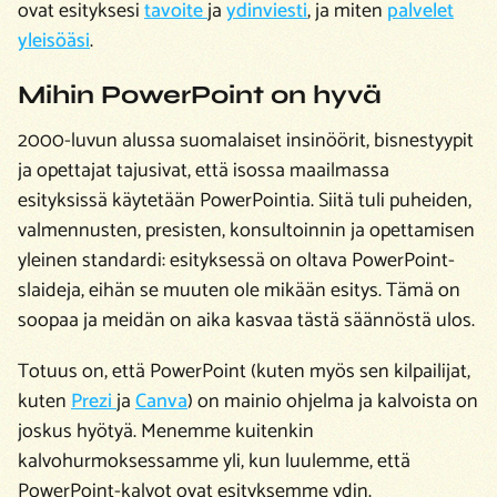
ovat esityksesi
tavoite
ja
ydinviesti
, ja miten
palvelet
yleisöäsi
.
Mihin PowerPoint on hyvä
2000-luvun alussa suomalaiset insinöörit, bisnestyypit
ja opettajat tajusivat, että isossa maailmassa
esityksissä käytetään PowerPointia. Siitä tuli puheiden,
valmennusten, presisten, konsultoinnin ja opettamisen
yleinen standardi: esityksessä on oltava PowerPoint-
slaideja,
eihän se muuten ole mikään esitys
. Tämä on
soopaa ja meidän on aika kasvaa tästä säännöstä ulos.
Totuus on, että PowerPoint (kuten myös sen kilpailijat,
kuten
Prezi
ja
Canva
) on mainio ohjelma ja kalvoista on
joskus hyötyä. Menemme kuitenkin
kalvohurmoksessamme yli, kun luulemme, että
PowerPoint-kalvot ovat esityksemme ydin.