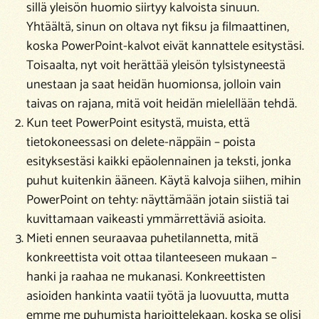
sillä yleisön huomio siirtyy kalvoista sinuun.
Yhtäältä, sinun on oltava nyt fiksu ja filmaattinen,
koska PowerPoint-kalvot eivät kannattele esitystäsi.
Toisaalta, nyt voit herättää yleisön tylsistyneestä
unestaan ja saat heidän huomionsa, jolloin vain
taivas on rajana, mitä voit heidän mielellään tehdä.
Kun teet PowerPoint esitystä, muista, että
tietokoneessasi on delete-näppäin – poista
esityksestäsi kaikki epäolennainen ja teksti, jonka
puhut kuitenkin ääneen. Käytä kalvoja siihen, mihin
PowerPoint on tehty: näyttämään jotain siistiä tai
kuvittamaan vaikeasti ymmärrettäviä asioita.
Mieti ennen seuraavaa puhetilannetta, mitä
konkreettista voit ottaa tilanteeseen mukaan –
hanki ja raahaa ne mukanasi. Konkreettisten
asioiden hankinta vaatii työtä ja luovuutta, mutta
emme me puhumista harjoittelekaan, koska se olisi