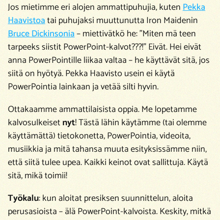
Jos mietimme eri alojen ammattipuhujia, kuten
Pekka
Haavistoa
tai puhujaksi muuttunutta Iron Maidenin
Bruce Dickinsonia
– miettivätkö he: ”Miten mä teen
tarpeeks siistit PowerPoint-kalvot???!” Eivät. Hei eivät
anna PowerPointille liikaa valtaa – he käyttävät sitä, jos
siitä on hyötyä. Pekka Haavisto usein ei käytä
PowerPointia lainkaan ja vetää silti hyvin.
Ottakaamme ammattilaisista oppia. Me lopetamme
kalvosulkeiset
nyt
! Tästä lähin käytämme (tai olemme
käyttämättä) tietokonetta, PowerPointia, videoita,
musiikkia ja mitä tahansa muuta esityksissämme niin,
että siitä tulee upea. Kaikki keinot ovat sallittuja. Käytä
sitä, mikä toimii!
Työkalu
: kun aloitat presiksen suunnittelun, aloita
perusasioista – älä PowerPoint-kalvoista. Keskity, mitkä