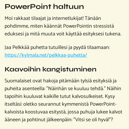
PowerPoint haltuun
Moi rakkaat tilaajat ja internetlukijat! Tänään
pohdimme, miten käännät PowerPointin stressistä
eduksesi ja mitä muuta voit käyttää esityksesi tukena.
Jaa Pelkkää puhetta tutuillesi ja pyydä tilaamaan:
https://kylmala.net/pelkkaa-puhetta/
Kaavoihin kangistuminen
Suomalaiset ovat hakoja pitämään tylsiä esityksiä ja
puheita asenteella: ”Näinhän se kuuluu tehdä.” Näihin
tapoihin kuuluvat kaikille tutut kalvosulkeiset. Kysy
itseltäsi: oletko seurannut kymmenistä PowerPoint-
kalvoista koostuvaa esitystä, jossa puhuja lukee kalvot
ääneen ja pohtinut jälkeenpäin: ”Vitsi se oli hyvä!”?