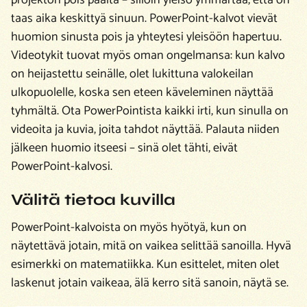
taas aika keskittyä sinuun. PowerPoint-kalvot vievät
huomion sinusta pois ja yhteytesi yleisöön hapertuu.
Videotykit tuovat myös oman ongelmansa: kun kalvo
on heijastettu seinälle, olet lukittuna valokeilan
ulkopuolelle, koska sen eteen käveleminen näyttää
tyhmältä. Ota PowerPointista kaikki irti, kun sinulla on
videoita ja kuvia, joita tahdot näyttää. Palauta niiden
jälkeen huomio itseesi – sinä olet tähti, eivät
PowerPoint-kalvosi.
Välitä tietoa kuvilla
PowerPoint-kalvoista on myös hyötyä, kun on
näytettävä jotain, mitä on vaikea selittää sanoilla. Hyvä
esimerkki on matematiikka. Kun esittelet, miten olet
laskenut jotain vaikeaa, älä kerro sitä sanoin, näytä se.