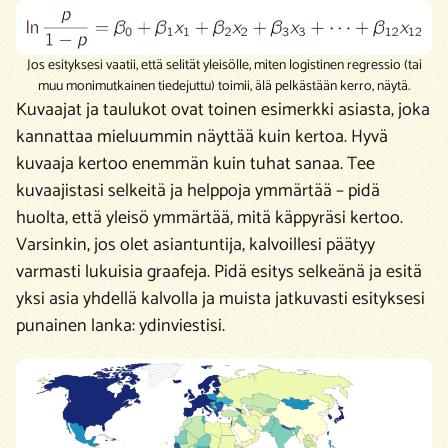
Jos esityksesi vaatii, että selität yleisölle, miten logistinen regressio (tai
muu monimutkainen tiedejuttu) toimii, älä pelkästään kerro, näytä.
Kuvaajat ja taulukot ovat toinen esimerkki asiasta, joka
kannattaa mieluummin näyttää kuin kertoa. Hyvä
kuvaaja kertoo enemmän kuin tuhat sanaa. Tee
kuvaajistasi selkeitä ja helppoja ymmärtää – pidä
huolta, että yleisö ymmärtää, mitä käppyräsi kertoo.
Varsinkin, jos olet asiantuntija, kalvoillesi päätyy
varmasti lukuisia graafeja. Pidä esitys selkeänä ja esitä
yksi asia yhdellä kalvolla ja muista jatkuvasti esityksesi
punainen lanka: ydinviestisi.