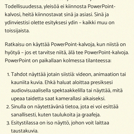
Todellisuudessa, yleisöä ei kiinnosta PowerPoint-
kalvosi, heitä kiinnostavat sinä ja asiasi. Sinä ja
ydinviestisi olette esityksesi ydin – kaikki muu on
toissijaista.
Ratkaisu on käyttää PowerPoint-kalvoja, kun niistä on
hyötyä – jos et tarvitse niitä, älä tee PowerPoint-kalvoja.
PowerPoint on paikallaan kolmessa tilanteessa:
Tahdot näyttää jotain siistiä: videon, animaation tai
kauniita kuvia. Ehkä haluat aloittaa presiksesi
audiovisuaalisella spektaakkelilla tai näyttää, mitä
upeaa taidetta saat kamerallasi aikaiseksi.
Sinulla on näytettävänä tietoa, jota ei voi esittää
sanallisesti, kuten taulukoita ja graafeja.
Esitystilassa on iso näyttö, johon voit laittaa
taustakuvia.