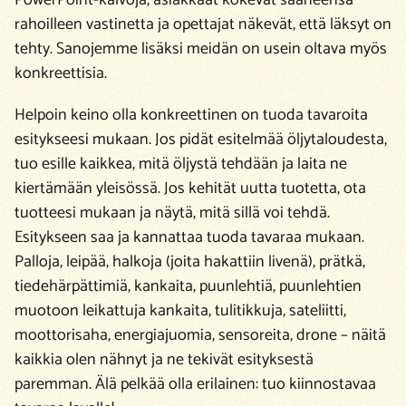
rahoilleen vastinetta ja opettajat näkevät, että läksyt on
tehty. Sanojemme lisäksi meidän on usein oltava myös
konkreettisia.
Helpoin keino olla konkreettinen on tuoda tavaroita
esitykseesi mukaan. Jos pidät esitelmää öljytaloudesta,
tuo esille kaikkea, mitä öljystä tehdään ja laita ne
kiertämään yleisössä. Jos kehität uutta tuotetta, ota
tuotteesi mukaan ja näytä, mitä sillä voi tehdä.
Esitykseen saa ja kannattaa tuoda tavaraa mukaan.
Palloja, leipää, halkoja (joita hakattiin livenä), prätkä,
tiedehärpättimiä, kankaita, puunlehtiä, puunlehtien
muotoon leikattuja kankaita, tulitikkuja, sateliitti,
moottorisaha, energiajuomia, sensoreita, drone – näitä
kaikkia olen nähnyt ja ne tekivät esityksestä
paremman. Älä pelkää olla erilainen: tuo kiinnostavaa