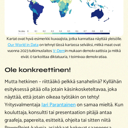
Kartat ovat hyvä esimerkki kuvaajista, jotka kannattaa näyttää yleisölle.
Our World in Data
on tehnyt tässä kartassa selväksi, mitkä maat ovat
vuonna 2023 tutkimuslaitos
V-Dem
in mukaan demokraattisia ja mitkä
eivät. 0 tarkoittaa diktatuuria, 1 toimivaa demokratiaa.
Ole konkreettinen!
Mutta hetkinen – riittääkö pelkkä sanahelinä? Kyllähän
esityksessä pitää olla jotain käsinkosketeltavaa, joka
näyttää, että jotain oikeaa työtäkin on tehty!
Yritysvalmentaja
Jari Parantainen
on samaa mieltä. Kun
kouluttaja, konsultti tai presentaation pitäjä antaa
graafeja, papereita, esitteitä, ohjeita tai sitten niitä
PowerPoint-kalvoja, asiakkaat kokevat saaneensa