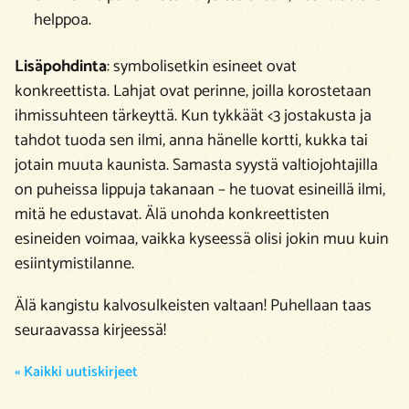
helppoa.
Lisäpohdinta
: symbolisetkin esineet ovat
konkreettista. Lahjat ovat perinne, joilla korostetaan
ihmissuhteen tärkeyttä. Kun tykkäät <3 jostakusta ja
tahdot tuoda sen ilmi, anna hänelle kortti, kukka tai
jotain muuta kaunista. Samasta syystä valtiojohtajilla
on puheissa lippuja takanaan – he tuovat esineillä ilmi,
mitä he edustavat. Älä unohda konkreettisten
esineiden voimaa, vaikka kyseessä olisi jokin muu kuin
esiintymistilanne.
Älä kangistu kalvosulkeisten valtaan! Puhellaan taas
seuraavassa kirjeessä!
« Kaikki uutiskirjeet