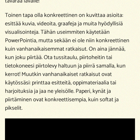
tavaraa lavalle!
Toinen tapa olla konkreettinen on kuvittaa asioita:
esittää kuvia, videoita, graafeja ja muita hyödyllisiä
visualisointeja. Tähän useimmiten käytetään
PowerPointia, mutta sekään ei ole niin konkreettinen
kuin vanhanaikaisemmat ratkaisut. On aina jännää,
kun joku piirtää. Ota tussitaulu, piirtoheitin tai
tietokoneesi piirtolevy haltuun ja piirrä samalla, kun
kerrot! Muutkin vanhanaikaiset ratkaisut ovat
käytössäsi: printtaa esitteitä, oppimateriaalia tai
harjoituksia ja jaa ne yleisölle. Paperi, kynät ja
piirtäminen ovat konkreettisempia, kuin softat ja
pikselit.