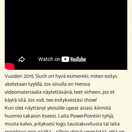
Vuoden 2015 Slush on hyvä esimerkki, miten esitys
aloitetaan tyylillä. Jos sinulla on hienoa
videomateriaalia näytettävänä, teet virheen, jos et
käytä sitä. Jos voit, tee esityksestäsi show!
Kun olet näyttänyt yleisölle upeat asiasi, kiinnitä
huomio takaisin itseesi. Laita PowerPointiin tyhjä,
musta kalvo, yrityksesi logo, taustakuvitusta tai laita
projektori pois päältä – silloin yleisö ymmärtää, että on