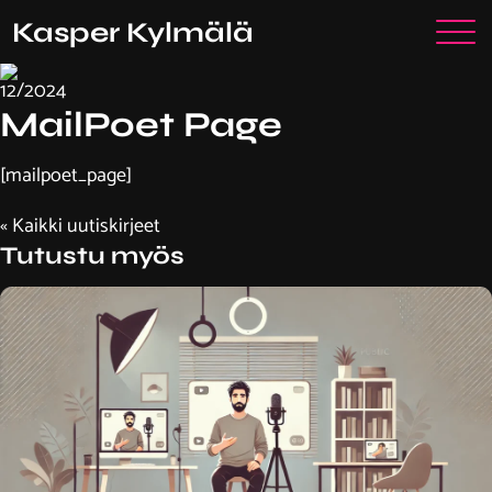
Siirry
Ota yhteyttä
Kasper Kylmälä
sisältöön
12/2024
MailPoet Page
[mailpoet_page]
« Kaikki uutiskirjeet
Tutustu myös